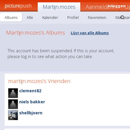
picture
push
Martijn.mozes
Aanmelden!
Inloggen
U
Albums
Alle
Kalender
Profiel
Favorieten
Mail mar
Martijn.mozes's Albums
Lijst van alle Albums
-
This account has been suspended. If this is your account,
please log in to see what action you can take.
martijn.mozes's Vrienden
clement82
niels bakker
shellbjoern