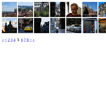
«
<
2
3
4
5
6
7
8
>
»