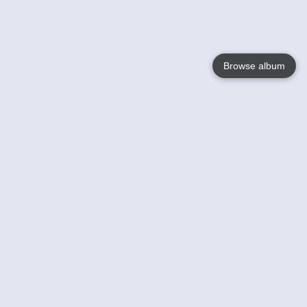
Browse album
Language
English
Nederlands
Français
Jouw
Help
Lees Meer