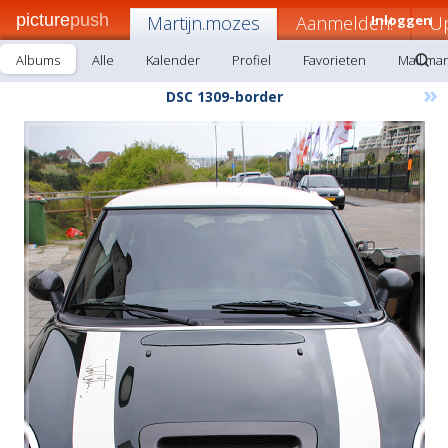
picture
push
Martijn.mozes
Aanmelden!
Inloggen
U
Albums
Alle
Kalender
Profiel
Favorieten
Mail mar
»
DSC 1309-border