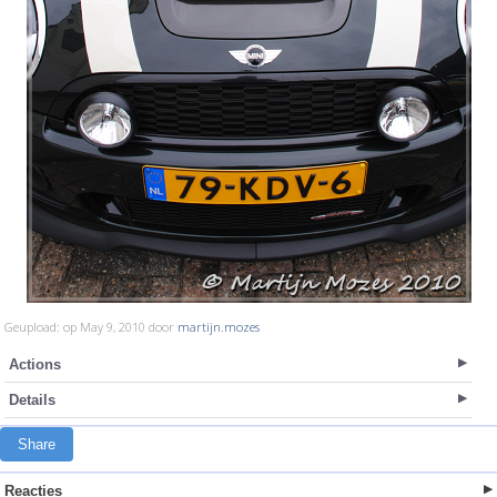
Geupload: op May 9, 2010 door
martijn.mozes
Actions
Details
Share
Reacties