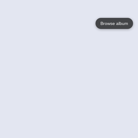
Browse album
Language
English
Nederlands
Français
Jouw
Help
Lees Meer